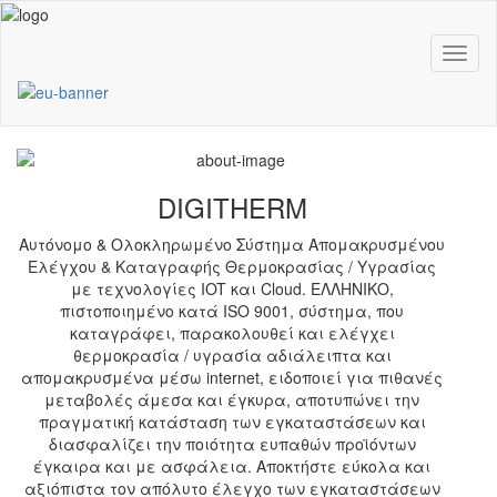
Απομακρυσμένου Ελέγχου & Καταγραφής
Θερμοκρασίας / Υγρασίας με τεχνολογίες
Toggl
IOT και Cloud
naviga
Η ΛΥΣΗ
ΟΙ ΕΦΑΡΜΟΓΕΣ
Previous
Nex
DIGITHERM
Αυτόνομο & Ολοκληρωμένο Σύστημα Απομακρυσμένου
Ελέγχου & Καταγραφής Θερμοκρασίας / Υγρασίας
με τεχνολογίες IOT και Cloud. ΕΛΛΗΝΙΚΟ,
πιστοποιημένο κατά ISO 9001, σύστημα, που
καταγράφει, παρακολουθεί και ελέγχει
θερμοκρασία / υγρασία αδιάλειπτα και
απομακρυσμένα μέσω internet, ειδοποιεί για πιθανές
μεταβολές άμεσα και έγκυρα, αποτυπώνει την
πραγματική κατάσταση των εγκαταστάσεων και
διασφαλίζει την ποιότητα ευπαθών προϊόντων
έγκαιρα και με ασφάλεια. Αποκτήστε εύκολα και
αξιόπιστα τον απόλυτο έλεγχο των εγκαταστάσεων