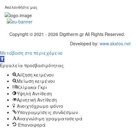
Ακολουθήστε μας
fb
insta
Copyright © 2021 - 2026 Digitherm.gr All Rights Reserved.
Developed by:
www.akatos.net
Μετάβαση στο περιεχόμενο
Ανοίξτε
τη
Εργαλεία προσβασιμότητας
γραμμή
Αύξηση κειμένου
εργαλείων
Μείωση κειμένου
Κλίμακα Γκρι
Υψηλή Αντίθεση
Αρνητική Αντίθεση
Ανοιχτόχρωμο φόντο
Υπογραμμίσεις συνδέσμων
Αναγνώσιμη γραμματοσειρά
Επαναφορά