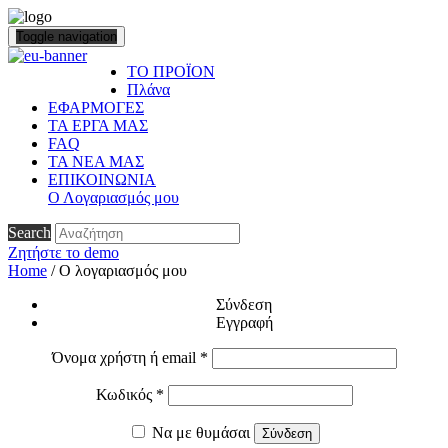
Toggle navigation
ΤΟ ΠΡΟΪΟΝ
Πλάνα
ΕΦΑΡΜΟΓΕΣ
ΤΑ ΕΡΓΑ ΜΑΣ
FAQ
ΤΑ ΝΕΑ ΜΑΣ
ΕΠΙΚΟΙΝΩΝΙΑ
Ο Λογαριασμός μου
Search
Ζητήστε το demo
Home
/
Ο λογαριασμός μου
Σύνδεση
Εγγραφή
Απαιτείται
Όνομα χρήστη ή email
*
Απαιτείται
Κωδικός
*
Να με θυμάσαι
Σύνδεση