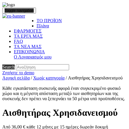
Toggle navigation
ΤΟ ΠΡΟΪΟΝ
Πλάνα
ΕΦΑΡΜΟΓΕΣ
ΤΑ ΕΡΓΑ ΜΑΣ
FAQ
ΤΑ ΝΕΑ ΜΑΣ
ΕΠΙΚΟΙΝΩΝΙΑ
Ο Λογαριασμός μου
Search
Ζητήστε το demo
Αρχική σελίδα
/
Χωρίς κατηγορία
/ Αισθητήρας Χρησιδανεισμού
Κάθε εγκατάσταση συσκευής αφορά έναν συγκεκριμένο φυσικό
χώρο και η μέγιστη απόσταση μεταξύ των αισθητηρίων και της
συσκευής δεν πρέπει να ξεπερνάει τα 50 μέτρα υπό προϋποθέσεις.
Αισθητήρας Χρησιδανεισμού
Από
36,00
€
κάθε 12 μήνες με 15 ημέρες δωρεάν δοκιμή