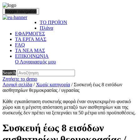
Toggle navigation
ΤΟ ΠΡΟΪΟΝ
Πλάνα
ΕΦΑΡΜΟΓΕΣ
ΤΑ ΕΡΓΑ ΜΑΣ
FAQ
ΤΑ ΝΕΑ ΜΑΣ
ΕΠΙΚΟΙΝΩΝΙΑ
Ο Λογαριασμός μου
Search
Ζητήστε το demo
Αρχική σελίδα
/
Χωρίς κατηγορία
/ Συσκευή έως 8 εισόδων
αισθητηρίων θερμοκρασίας / υγρασίας
Κάθε εγκατάσταση συσκευής αφορά έναν συγκεκριμένο φυσικό
χώρο και η μέγιστη απόσταση μεταξύ των αισθητηρίων και της
συσκευής δεν πρέπει να ξεπερνάει τα 50 μέτρα υπό προϋποθέσεις.
Συσκευή έως 8 εισόδων
αισθητηρίων θερμοκρασίας /