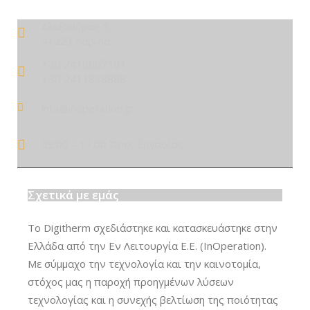
Αλεξάνδρας 5,
41223 Λάρισα
+30 2416007101
+30 2411818888
info@inoperation.gr
09.00 – 17.00 Ώρες Εργασίας
Σχετικά με εμάς
Το Digitherm σχεδιάστηκε και κατασκευάστηκε στην
Ελλάδα από την Εν Λειτουργία Ε.Ε. (InOperation).
Με σύμμαχο την τεχνολογία και την καινοτομία,
στόχος μας η παροχή προηγμένων λύσεων
τεχνολογίας και η συνεχής βελτίωση της ποιότητας