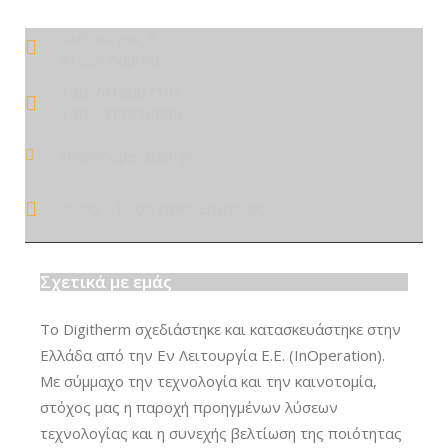
Αλεξάνδρας 5,
41223 Λάρισα
+30 2416007101
+30 2411818888
info@inoperation.gr
09.00 – 17.00 Ώρες Εργασίας
Σχετικά με εμάς
Το Digitherm σχεδιάστηκε και κατασκευάστηκε στην
Ελλάδα από την Εν Λειτουργία Ε.Ε. (InOperation).
Με σύμμαχο την τεχνολογία και την καινοτομία,
στόχος μας η παροχή προηγμένων λύσεων
τεχνολογίας και η συνεχής βελτίωση της ποιότητας