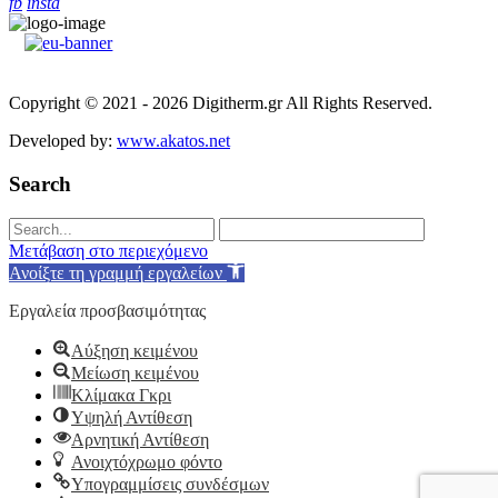
fb
insta
Copyright © 2021 - 2026 Digitherm.gr All Rights Reserved.
Developed by:
www.akatos.net
Search
Μετάβαση στο περιεχόμενο
Ανοίξτε τη γραμμή εργαλείων
Εργαλεία προσβασιμότητας
Αύξηση κειμένου
Μείωση κειμένου
Κλίμακα Γκρι
Υψηλή Αντίθεση
Αρνητική Αντίθεση
Ανοιχτόχρωμο φόντο
Υπογραμμίσεις συνδέσμων