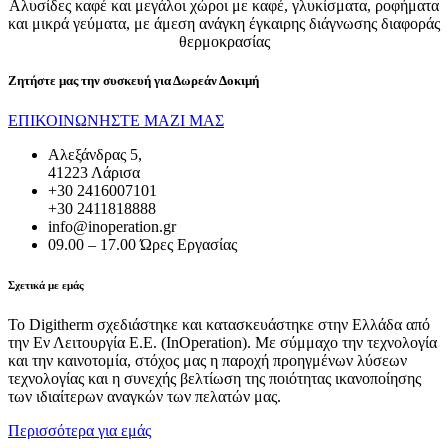
Αλυσίδες καφέ και μεγάλοι χώροι με καφέ, γλυκίσματα, ροφήματα
και μικρά γεύματα, με άμεση ανάγκη έγκαιρης διάγνωσης διαφοράς
θερμοκρασίας
Ζητήστε μας την συσκευή για
Δωρεάν Δοκιμή
ΕΠΙΚΟΙΝΩΝΗΣΤΕ ΜΑΖΙ ΜΑΣ
Αλεξάνδρας 5,
41223 Λάρισα
+30 2416007101
+30 2411818888
info@inoperation.gr
09.00 – 17.00 Ώρες Εργασίας
Σχετικά με εμάς
Το Digitherm σχεδιάστηκε και κατασκευάστηκε στην Ελλάδα από
την Εν Λειτουργία Ε.Ε. (InOperation). Με σύμμαχο την τεχνολογία
και την καινοτομία, στόχος μας η παροχή προηγμένων λύσεων
τεχνολογίας και η συνεχής βελτίωση της ποιότητας ικανοποίησης
των ιδιαίτερων αναγκών των πελατών μας.
Περισσότερα για εμάς