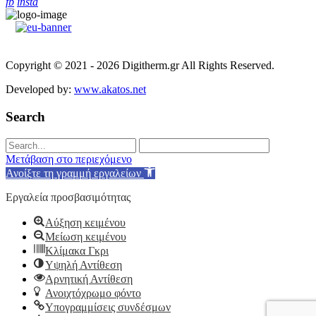
fb
insta
Copyright © 2021 - 2026 Digitherm.gr All Rights Reserved.
Developed by:
www.akatos.net
Search
Μετάβαση στο περιεχόμενο
Ανοίξτε τη γραμμή εργαλείων
Εργαλεία προσβασιμότητας
Αύξηση κειμένου
Μείωση κειμένου
Κλίμακα Γκρι
Υψηλή Αντίθεση
Αρνητική Αντίθεση
Ανοιχτόχρωμο φόντο
Υπογραμμίσεις συνδέσμων