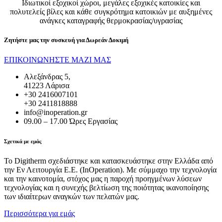
Ιδιωτικοί εξοχικοί χώροι, μεγάλες εξοχικές κατοικίες και
πολυτελείς βίλες και κάθε συγκρότημα κατοικιών με αυξημένες
ανάγκες καταγραφής θερμοκρασίας/υγρασίας
Ζητήστε μας την συσκευή για
Δωρεάν Δοκιμή
ΕΠΙΚΟΙΝΩΝΗΣΤΕ ΜΑΖΙ ΜΑΣ
Αλεξάνδρας 5,
41223 Λάρισα
+30 2416007101
+30 2411818888
info@inoperation.gr
09.00 – 17.00 Ώρες Εργασίας
Σχετικά με εμάς
Το Digitherm σχεδιάστηκε και κατασκευάστηκε στην Ελλάδα από
την Εν Λειτουργία Ε.Ε. (InOperation). Με σύμμαχο την τεχνολογία
και την καινοτομία, στόχος μας η παροχή προηγμένων λύσεων
τεχνολογίας και η συνεχής βελτίωση της ποιότητας ικανοποίησης
των ιδιαίτερων αναγκών των πελατών μας.
Περισσότερα για εμάς