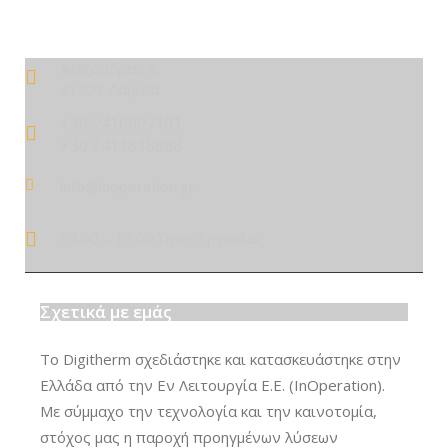
Αλεξάνδρας 5,
41223 Λάρισα
+30 2416007101
+30 2411818888
info@inoperation.gr
09.00 – 17.00 Ώρες Εργασίας
Σχετικά με εμάς
Το Digitherm σχεδιάστηκε και κατασκευάστηκε στην
Ελλάδα από την Εν Λειτουργία Ε.Ε. (InOperation).
Με σύμμαχο την τεχνολογία και την καινοτομία,
στόχος μας η παροχή προηγμένων λύσεων