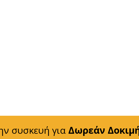
ην συσκευή για
Δωρεάν Δοκιμ