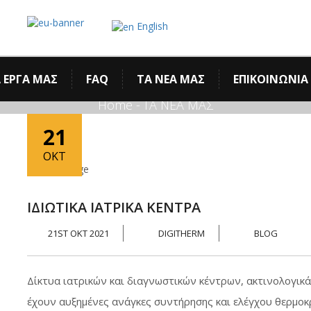
English
ΤΑ ΝΕΑ ΜΑΣ
 ΕΡΓΑ ΜΑΣ
FAQ
ΤΑ ΝΕΑ ΜΑΣ
ΕΠΙΚΟΙΝΩΝΙΑ
Home
-
ΤΑ ΝΕΑ ΜΑΣ
21
ΟΚΤ
ΙΔΙΩΤΙΚΑ ΙΑΤΡΙΚΑ ΚΕΝΤΡΑ
21ST ΟΚΤ 2021
DIGITHERM
BLOG
Δίκτυα ιατρικών και διαγνωστικών κέντρων, ακτινολογικά 
έχουν αυξημένες ανάγκες συντήρησης και ελέγχου θερμοκ