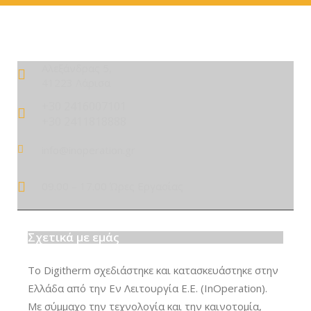
Αλεξάνδρας 5,
41223 Λάρισα
+30 2416007101
+30 2411818888
info@inoperation.gr
09.00 – 17.00 Ώρες Εργασίας
Σχετικά με εμάς
Το Digitherm σχεδιάστηκε και κατασκευάστηκε στην
Ελλάδα από την Εν Λειτουργία Ε.Ε. (InOperation).
Με σύμμαχο την τεχνολογία και την καινοτομία,