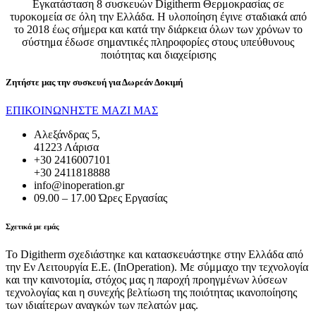
Εγκατάσταση 8 συσκευών Digitherm Θερμοκρασίας σε
τυροκομεία σε όλη την Ελλάδα. Η υλοποίηση έγινε σταδιακά από
το 2018 έως σήμερα και κατά την διάρκεια όλων των χρόνων το
σύστημα έδωσε σημαντικές πληροφορίες στους υπεύθυνους
ποιότητας και διαχείρισης
Ζητήστε μας την συσκευή για
Δωρεάν Δοκιμή
ΕΠΙΚΟΙΝΩΝΗΣΤΕ ΜΑΖΙ ΜΑΣ
Αλεξάνδρας 5,
41223 Λάρισα
+30 2416007101
+30 2411818888
info@inoperation.gr
09.00 – 17.00 Ώρες Εργασίας
Σχετικά με εμάς
Το Digitherm σχεδιάστηκε και κατασκευάστηκε στην Ελλάδα από
την Εν Λειτουργία Ε.Ε. (InOperation). Με σύμμαχο την τεχνολογία
και την καινοτομία, στόχος μας η παροχή προηγμένων λύσεων
τεχνολογίας και η συνεχής βελτίωση της ποιότητας ικανοποίησης
των ιδιαίτερων αναγκών των πελατών μας.