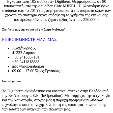
Εγκατάσταση 105 συσκευών Digitherm Θερμοκρασίας σε 80
υποκαταστήματα της αλυσίδας Cafe
MIKEL
. Η υλοποίηση έγινε
σταδιακά από το 2015 έως σήμερα και κατά την διάρκεια όλων των
χρόνων το σύστημα έκανε απόσβεση τα χρήματα της επένδυσης
του προλαμβάνοντας ζημιές αξίας άνω των 250.000 €
Ζητήστε μας την συσκευή για
Δωρεάν Δοκιμή
ΕΠΙΚΟΙΝΩΝΗΣΤΕ ΜΑΖΙ ΜΑΣ
Αλεξάνδρας 5,
41223 Λάρισα
+30 2416007101
+30 2411818888
info@inoperation.gr
09.00 – 17.00 Ώρες Εργασίας
Σχετικά με εμάς
Το Digitherm σχεδιάστηκε και κατασκευάστηκε στην Ελλάδα από
την Εν Λειτουργία Ε.Ε. (InOperation). Με σύμμαχο την τεχνολογία
και την καινοτομία, στόχος μας η παροχή προηγμένων λύσεων
τεχνολογίας και η συνεχής βελτίωση της ποιότητας ικανοποίησης
των ιδιαίτερων αναγκών των πελατών μας.