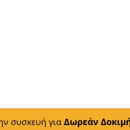
ην συσκευή για
Δωρεάν Δοκιμ