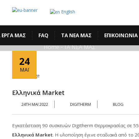
English
ΤΑ ΝΕΑ ΜΑΣ
 ΕΡΓΑ ΜΑΣ
FAQ
ΤΑ ΝΕΑ ΜΑΣ
ΕΠΙΚΟΙΝΩΝΙΑ
Home
-
ΤΑ ΝΕΑ ΜΑΣ
24
ΜΆΙ
Ελληνικά Market
24TH ΜΆΙ 2022
DIGITHERM
BLOG
Εγκατάσταση 90 συσκευών Digitherm Θερμοκρασίας σε 55
Ελληνικά
Market
. Η υλοποίηση έγινε σταδιακά από το 2