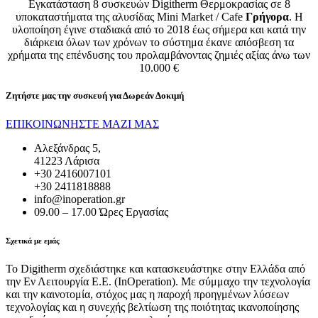
Εγκατάσταση 8 συσκευών Digitherm Θερμοκρασίας σε 8
υποκαταστήματα της αλυσίδας Mini Market / Cafe
Γρήγορα
. Η
υλοποίηση έγινε σταδιακά από το 2018 έως σήμερα και κατά την
διάρκεια όλων των χρόνων το σύστημα έκανε απόσβεση τα
χρήματα της επένδυσης του προλαμβάνοντας ζημιές αξίας άνω των
10.000 €
Ζητήστε μας την συσκευή για
Δωρεάν Δοκιμή
ΕΠΙΚΟΙΝΩΝΗΣΤΕ ΜΑΖΙ ΜΑΣ
Αλεξάνδρας 5,
41223 Λάρισα
+30 2416007101
+30 2411818888
info@inoperation.gr
09.00 – 17.00 Ώρες Εργασίας
Σχετικά με εμάς
Το Digitherm σχεδιάστηκε και κατασκευάστηκε στην Ελλάδα από
την Εν Λειτουργία Ε.Ε. (InOperation). Με σύμμαχο την τεχνολογία
και την καινοτομία, στόχος μας η παροχή προηγμένων λύσεων
τεχνολογίας και η συνεχής βελτίωση της ποιότητας ικανοποίησης